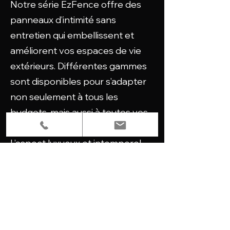
Notre série EzFence offre des
panneaux d’intimité sans
entretien qui embellissent et
améliorent vos espaces de vie
extérieurs. Différentes gammes
sont disponibles pour s’adapter
non seulement à tous les
budgets, mais aussi à toutes vos
préférences esthétiques.
L’aspect luxueux et intemporel,
en plus des avantages pratiques
du composite et du PVC, offre
aux propriétaires de maison et
aux clients commerciaux un
excellent système de clôtures