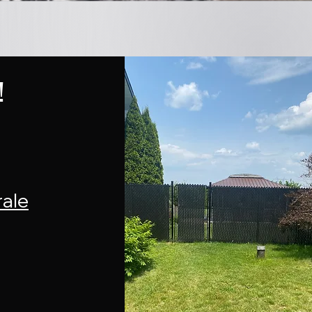
!
rale