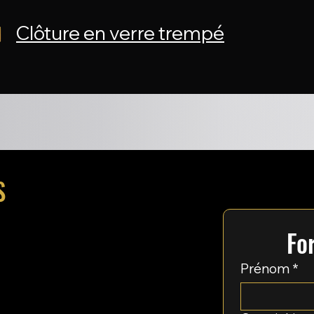
Clôture en verre trempé
S
Fo
Prénom
*