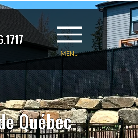
6.1717
MENU
 de Québec